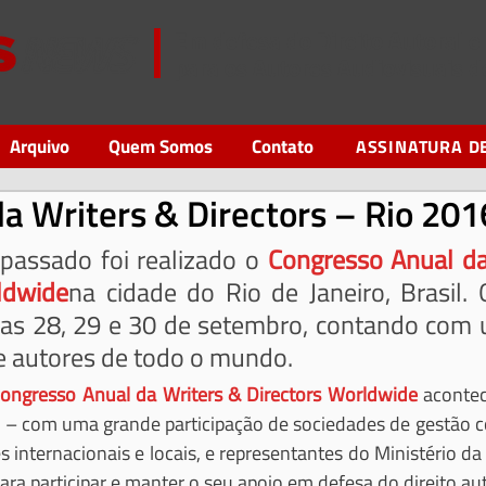
Em defesa do Direito Autoral 
para os Autores Audiovisuais 
Arquivo
Quem Somos
Contato
ASSINATURA D
a Writers & Directors – Rio 201
assado foi realizado o 
Congresso Anual da
ldwide
na cidade do Rio de Janeiro, Brasil. 
ias 28, 29 e 30 de setembro, contando com 
de autores de todo o mundo.
ongresso Anual da Writers & Directors Worldwide
 acontec
il – com uma grande participação de sociedades de gestão co
internacionais e locais, e representantes do Ministério da C
ra participar e manter o seu apoio em defesa do direito aut