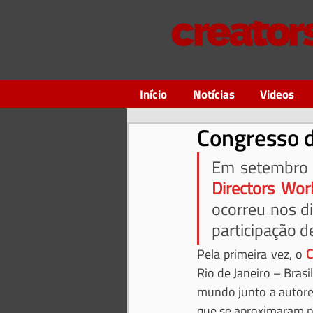
Início
Notícias
Videos
Congresso d
Em setembro p
Directors Wor
ocorreu nos d
participação 
Pela primeira vez, o 
C
Rio de Janeiro – Bras
mundo junto a autores 
que se aproximaram pa