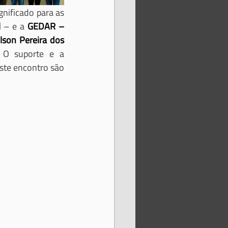
nificado para as 
l
 – e a 
GEDAR – 
lson Pereira dos 
. O suporte e a 
ste encontro são 