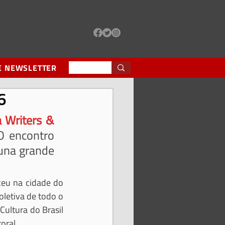
e da Justa Remuneração
de todo o mundo
E NEWSLETTER
6
 Writers & 
O encontro 
una grande 
eu na cidade do 
letiva de todo o 
ultura do Brasil 
oral.