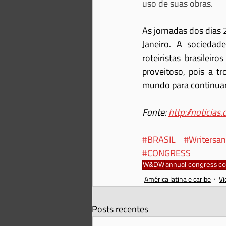
uso de suas obras.
As jornadas dos dias 
Janeiro. A sociedad
roteiristas brasilei
proveitoso, pois a t
mundo para continuar
Fonte: 
http://noticias
#BRASIL
#Writersa
#CONGRESS
W&DW
annual congress
co
América latina e caribe
Vi
Posts recentes