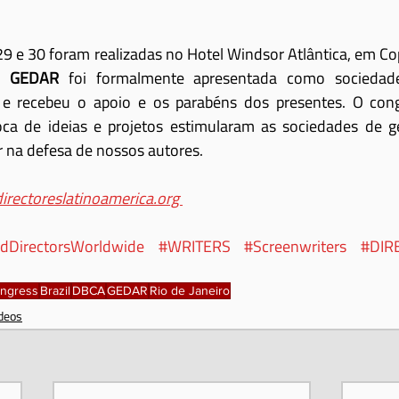
29 e 30 foram realizadas no Hotel Windsor Atlântica, em Co
e 
GEDAR
 foi formalmente apresentada como sociedad
ros e recebeu o apoio e os parabéns dos presentes. O cong
roca de ideias e projetos estimularam as sociedades de g
 na defesa de nossos autores.
.directoreslatinoamerica.org 
ndDirectorsWorldwide
#WRITERS
#Screenwriters
#DIR
ngress
Brazil
DBCA
GEDAR
Rio de Janeiro
deos