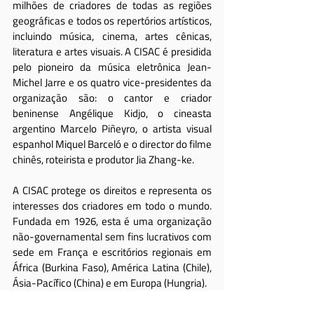
milhões de criadores de todas as regiões 
geográficas e todos os repertórios artísticos, 
incluindo música, cinema, artes cênicas, 
literatura e artes visuais. A CISAC é presidida 
pelo pioneiro da música eletrônica Jean-
Michel Jarre e os quatro vice-presidentes da 
organização são: o cantor e criador 
beninense Angélique Kidjo, o cineasta 
argentino Marcelo Piñeyro, o artista visual 
espanhol Miquel Barceló e o director do filme 
chinês, roteirista e produtor Jia Zhang-ke.
A CISAC protege os direitos e representa os 
interesses dos criadores em todo o mundo. 
Fundada em 1926, esta é uma organização 
não-governamental sem fins lucrativos com 
sede em França e escritórios regionais em 
África (Burkina Faso), América Latina (Chile), 
Ásia-Pacífico (China) e em Europa (Hungria).
www.cisac.org
 | Twitter: 
@CISACNews
 | 