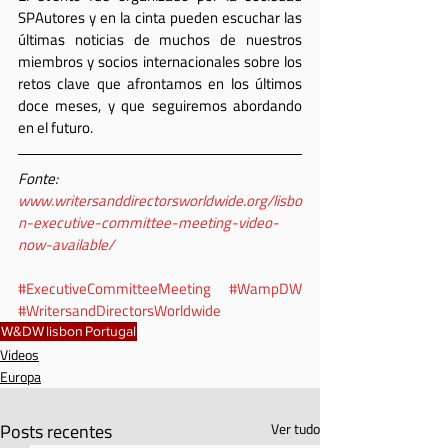
SPAutores y en la cinta pueden escuchar las 
últimas noticias de muchos de nuestros 
miembros y socios internacionales sobre los 
retos clave que afrontamos en los últimos 
doce meses, y que seguiremos abordando 
en el futuro.
Fonte: 
www.writersanddirectorsworldwide.org/lisbo
n-executive-committee-meeting-video-
now-available/
#ExecutiveCommitteeMeeting
#WampDW
#WritersandDirectorsWorldwide
W&DW
lisbon
Portugal
Videos
Europa
Posts recentes
Ver tudo