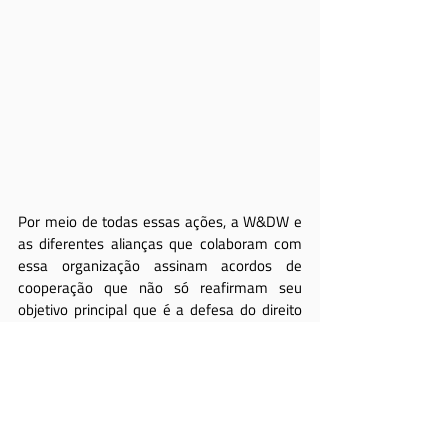
Por meio de todas essas ações, a W&DW e 
as diferentes alianças que colaboram com 
essa organização assinam acordos de 
cooperação que não só reafirmam seu 
objetivo principal que é a defesa do direito 
dos Autores Audiovisuais em todo o mundo, 
mas fortalece os laços entre estes criadores 
em todos os territórios.
#Autorsright
#DirectorsGuildofJapan
#FEESAL
#wampw