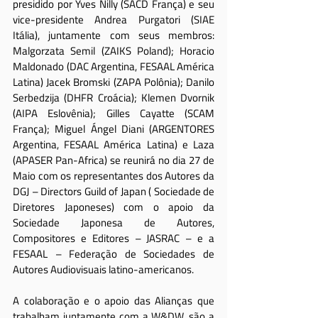
presidido por Yves Nilly (SACD França) e seu 
vice-presidente Andrea Purgatori (SIAE 
Itália), juntamente com seus membros: 
Malgorzata Semil (ZAIKS Poland); Horacio 
Maldonado (DAC Argentina, FESAAL América 
Latina) Jacek Bromski (ZAPA Polônia); Danilo 
Serbedzija (DHFR Croácia); Klemen Dvornik 
(AIPA Eslovênia); Gilles Cayatte (SCAM 
França); Miguel Ángel Diani (ARGENTORES 
Argentina, FESAAL América Latina) e Laza 
(APASER Pan-Africa) se reunirá no dia 27 de 
Maio com os representantes dos Autores da 
DGJ – Directors Guild of Japan ( Sociedade de 
Diretores Japoneses) com o apoio da 
Sociedade Japonesa de Autores, 
Compositores e Editores – JASRAC – e a 
FESAAL – Federação de Sociedades de 
Autores Audiovisuais latino-americanos.
A colaboração e o apoio das Alianças que 
trabalham juntamente com a W&DW, são a 