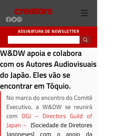
ASSINATURA DE NEWSLETTER
W&DW apoia e colabora
com os Autores Audiovisuais
do Japão. Eles vão se
encontrar em Tóquio.
No marco do encontro do Comitê 
Executivo, a W&DW se reunirá 
com
DGJ – Directors Guild of 
Japan – 
 (Sociedade de Diretores 
Japoneses) com o apoio da 