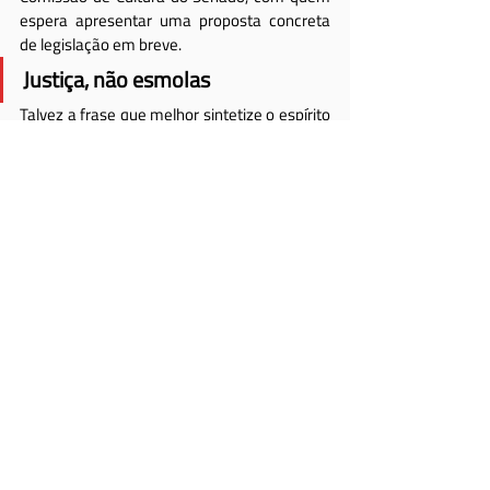
espera apresentar uma proposta concreta 
de legislação em breve.
Justiça, não esmolas
Talvez a frase que melhor sintetize o espírito 
deste momento seja aquela que circula 
desde a direção da entidade: 
"Justiça para os 
escritores, não esmolas"
. Como explica 
Manuel Rodríguez Ajenjo
, esse lema refere-
se ao fato de que o pagamento de direitos 
autorais é um direito reconhecido 
internacionalmente. "Não se está pedindo 
uma esmola, mas sim o que, por justiça, 
pertence aos escritores".
Enquanto isso, a SOGEM reafirma sua 
missão com uma rota clara: respeito ao 
autor, respeito à sua obra, segurança social e 
remuneração justa. Em um cenário onde as 
plataformas digitais e as grandes 