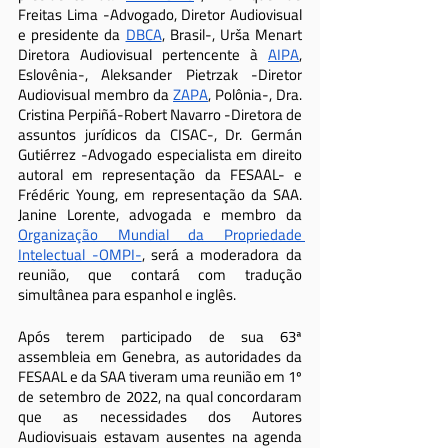
Freitas Lima -Advogado, Diretor Audiovisual 
e presidente da 
DBCA
, Brasil-, Urša Menart 
Diretora Audiovisual pertencente à 
AIPA
, 
Eslovênia-, Aleksander Pietrzak -Diretor 
Audiovisual membro da 
ZAPA
, Polônia-, Dra. 
Cristina Perpiñá-Robert Navarro -Diretora de 
assuntos jurídicos da CISAC-, Dr. Germán 
Gutiérrez -Advogado especialista em direito 
autoral em representação da FESAAL- e 
Frédéric Young, em representação da SAA. 
Janine Lorente, advogada e membro da 
Organização Mundial da Propriedade 
Intelectual -OMPI-
, será a moderadora da 
reunião, que contará com tradução 
simultânea para espanhol e inglês.
Após terem participado de sua 63ª 
assembleia em Genebra, as autoridades da 
FESAAL e da SAA tiveram uma reunião em 1º 
de setembro de 2022, na qual concordaram 
que as necessidades dos Autores 
Audiovisuais estavam ausentes na agenda 