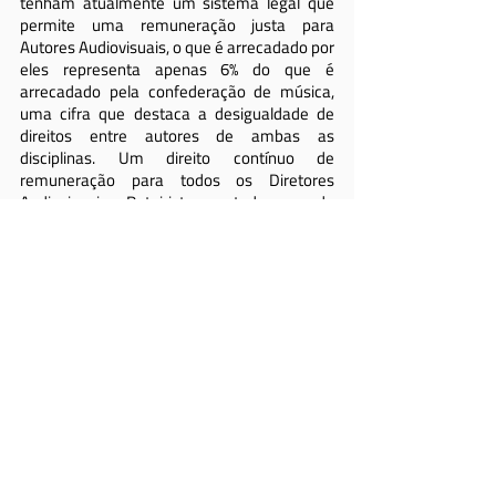
tenham atualmente um sistema legal que 
permite uma remuneração justa para 
Autores Audiovisuais, o que é arrecadado por 
eles representa apenas 6% do que é 
arrecadado pela confederação de música, 
uma cifra que destaca a desigualdade de 
direitos entre autores de ambas as 
disciplinas. Um direito contínuo de 
remuneração para todos os Diretores 
Audiovisuais e Roteiristas em todo o mundo 
pela exibição pública de suas obras está 
cada vez mais próximo.
FESAAL
DBCA
CISAC
ATN
WIPO
SAA
AIPA
ZAPA
América latina e caribe
Europa
Lan1
Posts recentes
Ver tudo