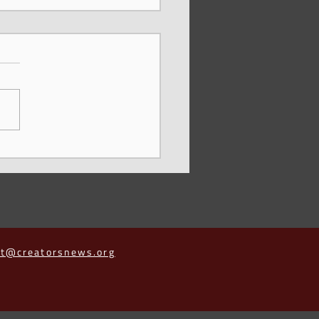
elo Piñeyro: gestão
iva, circulação de obras e
periência humana do
ma diante da IA
ct@creatorsnews.org