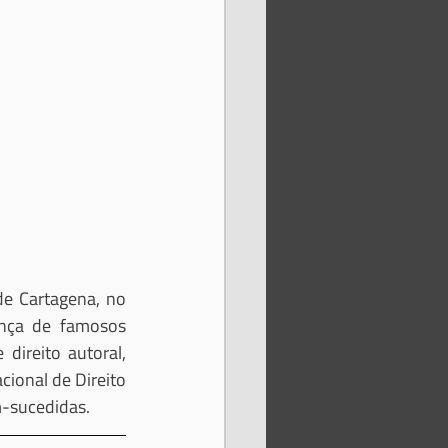
e Cartagena, no 
nça de famosos 
ireito autoral, 
onal de Direito 
m-sucedidas.