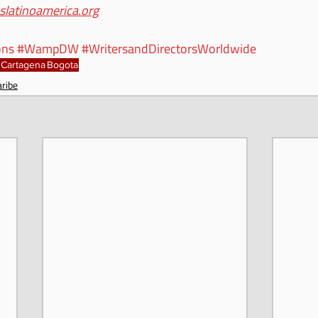
slatinoamerica.org
ons
#WampDW
#WritersandDirectorsWorldwide
Cartagena
Bogota
aribe