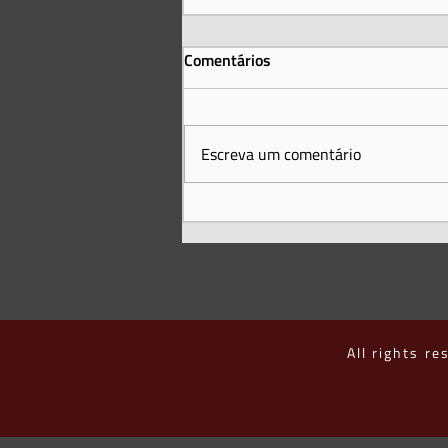
Comentários
Escreva um comentário
O México tem uma nova Lei de
Cinema: o que muda para os
autores audiovisuais?
All rights re