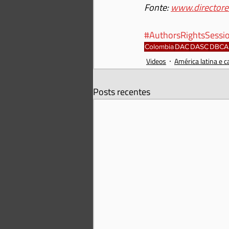
Fonte: 
www.directore
#AuthorsRightsSessi
Colombia
DAC
DASC
DBCA
Videos
América latina e c
Posts recentes