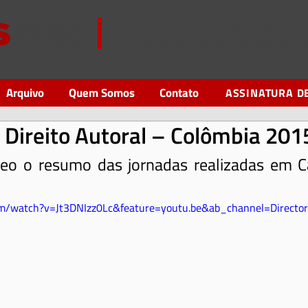
Em defesa do Direito Autoral 
para os Autores Audiovisuais 
Arquivo
Quem Somos
Contato
ASSINATURA D
 Direito Autoral – Colômbia 201
deo o resumo das jornadas realizadas em C
om/watch?v=Jt3DNIzz0Lc&feature=youtu.be&ab_channel=Directo