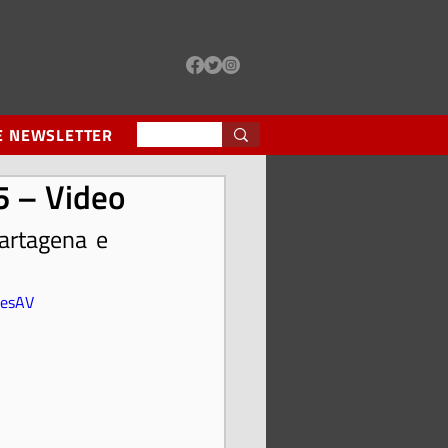
e da Justa Remuneração
de todo o mundo
E NEWSLETTER
5 – Video
artagena e 
resAV