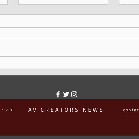
FILMAR, ADG e DACAP
Marc
receberam capacitações da
colet
DAC e da ARGENTORES
a ex
cine
AV CREATORS NEWS
served
conta