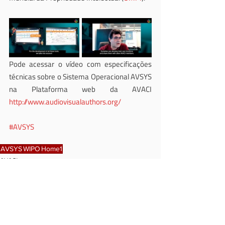
Pode acessar o vídeo com especificações 
técnicas sobre o Sistema Operacional AVSYS 
na Plataforma web da AVACI 
http://www.audiovisualauthors.org/
#AVSYS
AVSYS
WIPO
Home1
AVACI
Feed2
Posts recentes
Ver tudo