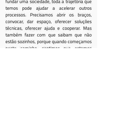
fundar uma sociedade, toda a trajetória que 
temos pode ajudar a acelerar outros 
processos. Precisamos abrir os braços, 
convocar, dar espaço, oferecer soluções 
técnicas, oferecer ajuda e cooperar. Mas 
também fazer com que saibam que não 
estão sozinhos, porque quando começamos 
neste caminho, sentimos que estamos 
tremendamente sozinhos. E o que nos faz 
avançar é que somos sonhadores e nós, que 
estamos aqui, somos os mesmos criadores 
das sociedades.
- Do seu ponto de vista, quais deveriam ser 
os pontos essenciais da dupla assembleia 
FESAAL / AVACI que será realizada na Cidade 