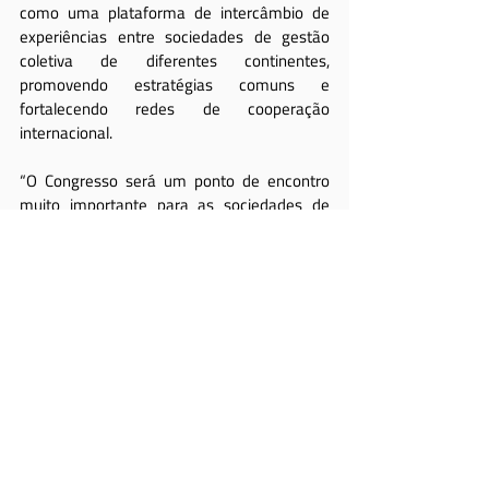
como uma plataforma de intercâmbio de 
experiências entre sociedades de gestão 
coletiva de diferentes continentes, 
promovendo estratégias comuns e 
fortalecendo redes de cooperação 
internacional.
“O Congresso será um ponto de encontro 
muito importante para as sociedades de 
autores audiovisuais de todo o mundo e uma 
instância-chave para continuar consolidando 
a defesa dos direitos dos autores 
audiovisuais em nível global”, afirmou 
Ferrer 
Pose
.
Com Tóquio como sede e com a participação 