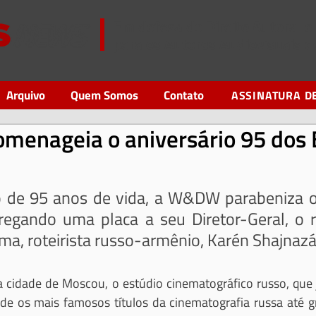
Em defesa do Direito Autoral 
para os Autores Audiovisuais 
Arquivo
Quem Somos
Contato
ASSINATURA D
enageia o aniversário 95 dos 
o de 95 anos de vida, a W&DW parabeniza o
egando uma placa a seu Diretor-Geral, o 
ema, roteirista russo-armênio, Karén Shajnazá
cidade de Moscou, o estúdio cinematográfico russo, que j
de os mais famosos títulos da cinematografia russa até gr