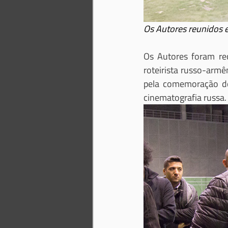
Os Autores reunidos
Os Autores foram re
roteirista russo-armê
pela comemoração do
cinematografia russa.