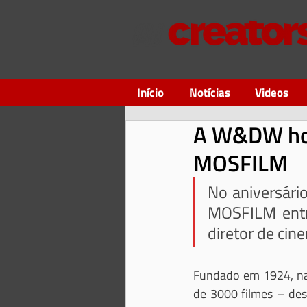
Início
Notícias
Videos
A W&DW hom
MOSFILM
No aniversári
MOSFILM entr
diretor de cin
Fundado em 1924, na 
de 3000 filmes – des