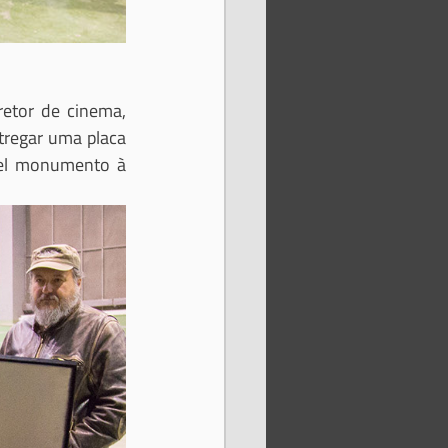
etor de cinema, 
tregar uma placa 
el monumento à 