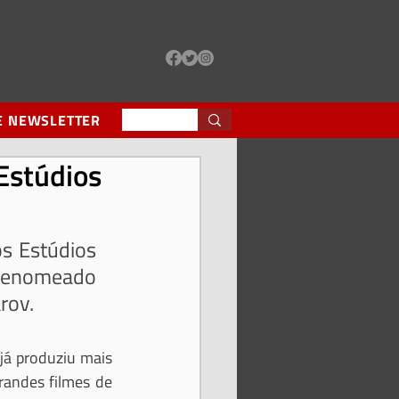
e da Justa Remuneração
de todo o mundo
E NEWSLETTER
Estúdios
s Estúdios 
renomeado 
rov.
á produziu mais 
andes filmes de 