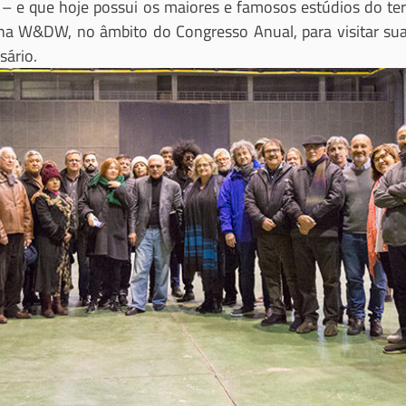
– e que hoje possui os maiores e famosos estúdios do terr
na W&DW, no âmbito do Congresso Anual, para visitar suas
sário.