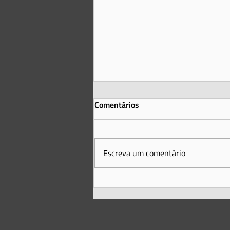
Comentários
Escreva um comentário
AVACI na Coreia do Sul – Foi
realizado o Segundo
Congresso Internacional de
Autores Audiovisuais