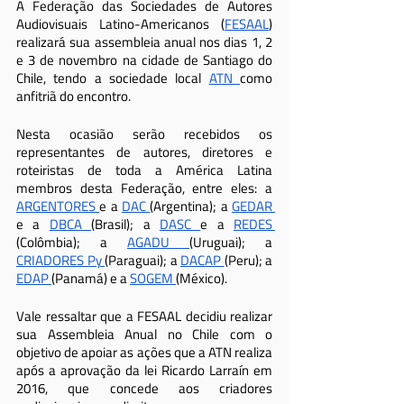
A Federação das Sociedades de Autores 
Audiovisuais Latino-Americanos (
FESAAL
) 
realizará sua assembleia anual nos dias 1, 2 
e 3 de novembro na cidade de Santiago do 
Chile, tendo a sociedade local 
ATN 
como 
anfitriã do encontro.
Nesta ocasião serão recebidos os 
representantes de autores, diretores e 
roteiristas de toda a América Latina 
membros desta Federação, entre eles: a 
ARGENTORES 
e a 
DAC 
(Argentina); a 
GEDAR 
e a 
DBCA 
(Brasil); a 
DASC 
e a 
REDES 
(Colômbia); a 
AGADU 
(Uruguai); a 
CRIADORES Py 
(Paraguai); a 
DACAP 
(Peru); a 
EDAP 
(Panamá) e a 
SOGEM 
(México).
Vale ressaltar que a FESAAL decidiu realizar 
sua Assembleia Anual no Chile com o 
objetivo de apoiar as ações que a ATN realiza 
após a aprovação da lei Ricardo Larraín em 
2016, que concede aos criadores 