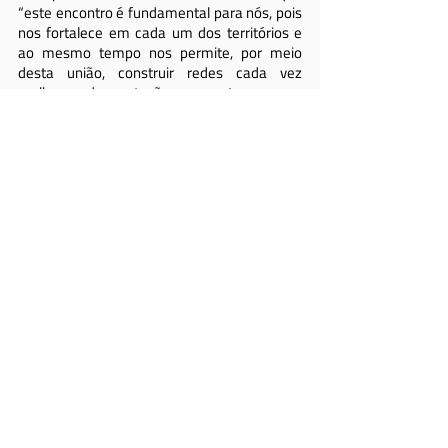
“este encontro é fundamental para nós, pois 
nos fortalece em cada um dos territórios e 
ao mesmo tempo nos permite, por meio 
desta união, construir redes cada vez 
melhores de proteção aos autores, para 
podermos compartilhar com sociedades 
irmãs, aprofundar a gestão de direitos 
autorais e garantir que os autores sejam 
cada vez mais valorizados em nosso 
território.”
Por fim, Daniella Castagno afirmou que “é 
muito importante que os autores se 
envolvam na proteção dos seus direitos, pois 
hoje existem sociedades emergentes que 
ainda não têm essa visão de qual é a missão 
dos direitos autorais para os seus próprios 
autores. Além disso, achamos essencial ter 
uma sessão de trabalho, para nos dar tempo 
de refletir sobre o lugar ocupado pelo valioso 
trabalho de nossas diretoras, roteiristas, 
escritoras e, em geral, das mulheres latino-