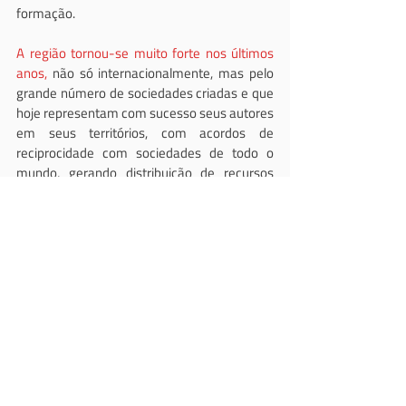
formação.
A região tornou-se muito forte nos últimos 
anos,
 não só internacionalmente, mas pelo 
grande número de sociedades criadas e que 
hoje representam com sucesso seus autores 
em seus territórios, com acordos de 
reciprocidade com sociedades de todo o 
mundo, gerando distribuição de recursos 
econômicos para os criadores de obras 
audiovisuais.
Fotos: ADAL / GECU
#Latinoamérica
#Panamá
DASC
ADAL
Panama
América latina e caribe
Posts recentes
Ver tudo