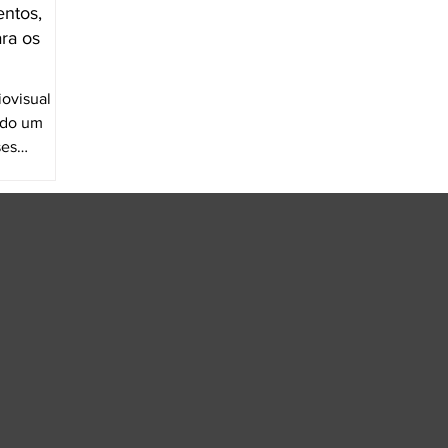
entos,
ra os
iovisual na
ado um
ses