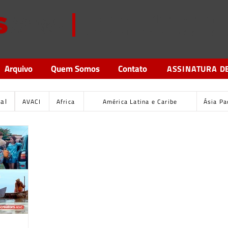
Em defesa do Direito Autoral 
para os Autores Audiovisuais 
Arquivo
Quem Somos
Contato
ASSINATURA D
tal
AVACI
Africa
América Latina e Caribe
Ásia Pa