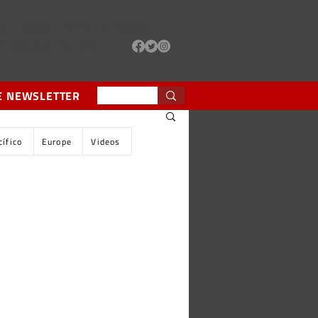
e da Justa Remuneração
de todo o mundo
E NEWSLETTER
cífico
Europe
Videos