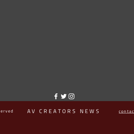
AV CREATORS NEWS
served
conta